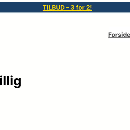
TILBUD – 3 for 2!
Forsid
llig