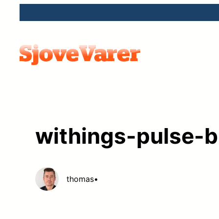
Spring
til
indhold
withings-pulse-bi
thomas
•