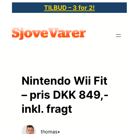
Spring
TILBUD – 3 for 2!
til
indhold
Nintendo Wii Fit
– pris DKK 849,-
inkl. fragt
thomas
•