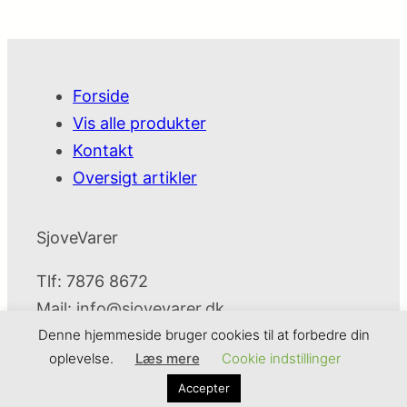
Forside
Vis alle produkter
Kontakt
Oversigt artikler
SjoveVarer
Tlf: 7876 8672
Mail:
info@sjovevarer.dk
Denne hjemmeside bruger cookies til at forbedre din
oplevelse.
Læs mere
Cookie indstillinger
SjoveVarer
Cookie- og privatlivspolitik
Kontakt
Accepter