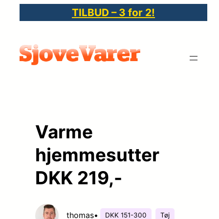
Spring
TILBUD – 3 for 2!
til
indhold
Varme
hjemmesutter
DKK 219,-
thomas
•
DKK 151-300
Tøj