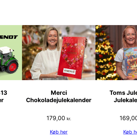
313
Merci
Toms Jule
er
Chokoladejulekalender
Julekal
179,00
169,0
kr.
Køb her
Køb h