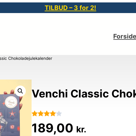
TILBUD – 3 for 2!
Forsid
ssic Chokoladejulekalender
Venchi Classic Cho
Bedømt
8
189,00
kr.
som
4