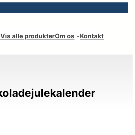
e
Vis alle produkter
Om os
Kontakt
koladejulekalender