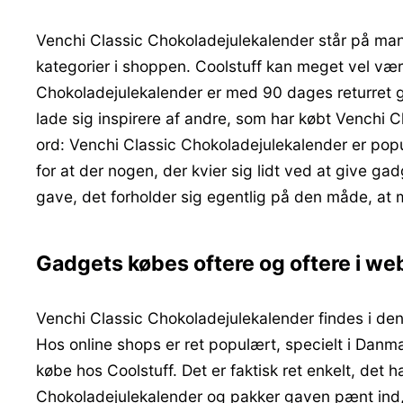
Venchi Classic Chokoladejulekalender står på mang
kategorier i shoppen. Coolstuff kan meget vel væ
Chokoladejulekalender er med 90 dages returret go
lade sig inspirere af andre, som har købt Venchi C
ord: Venchi Classic Chokoladejulekalender er popu
for at der nogen, der kvier sig lidt ved at give ga
gave, det forholder sig egentlig på den måde, at 
Gadgets købes oftere og oftere i w
Venchi Classic Chokoladejulekalender findes i den
Hos online shops er ret populært, specielt i Dan
købe hos Coolstuff. Det er faktisk ret enkelt, det
Chokoladejulekalender og pakker gaven pænt ind,