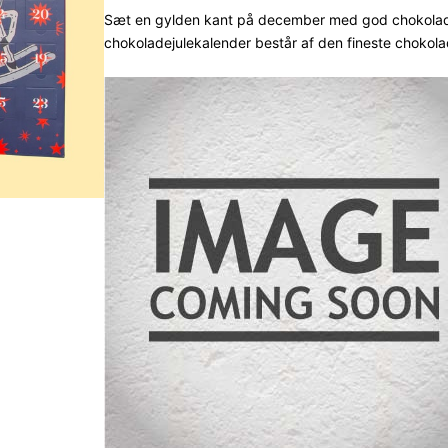
ud af 5
Sæt en gylden kant på december med god chokolade –
chokoladejulekalender består af den fineste chokola
baseret
på
kundebed
ømmelse
r