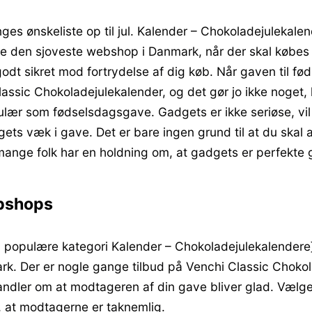
es ønskeliste op til jul. Kalender – Chokoladejulekale
re den sjoveste webshop i Danmark, når der skal købes 
dt sikret mod fortrydelse af dig køb. Når gaven til fød
lassic Chokoladejulekalender, og det gør jo ikke noget
lær som fødselsdagsgave. Gadgets er ikke seriøse, vil 
dgets væk i gave. Det er bare ingen grund til at du skal 
mange folk har en holdning om, at gadgets er perfekte 
ebshops
 populære kategori Kalender – Chokoladejulekalendere} 
mark. Der er nogle gange tilbud på Venchi Classic Chok
 handler om at modtageren af din gave bliver glad. Vælg
 at modtagerne er taknemlig.