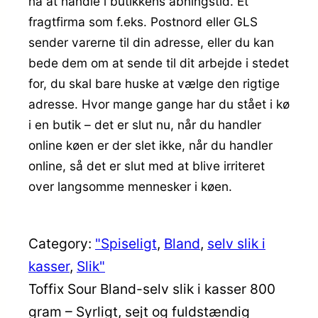
nå at handle i butikkens åbningstid. Et
fragtfirma som f.eks. Postnord eller GLS
sender varerne til din adresse, eller du kan
bede dem om at sende til dit arbejde i stedet
for, du skal bare huske at vælge den rigtige
adresse. Hvor mange gange har du stået i kø
i en butik – det er slut nu, når du handler
online køen er der slet ikke, når du handler
online, så det er slut med at blive irriteret
over langsomme mennesker i køen.
Category:
"Spiseligt
, 
Bland
, 
selv slik i
kasser
, 
Slik"
Toffix Sour Bland-selv slik i kasser 800
gram – Syrligt, sejt og fuldstændig