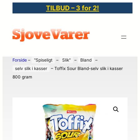
TILBUD – 3 for 2!
Forside
–
"Spiseligt
–
Slik"
–
Bland
–
selv slik i kasser
–
Toffix Sour Bland-selv slik i kasser
800 gram