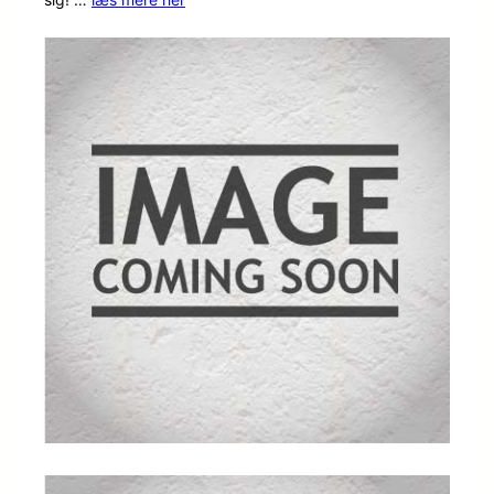
baseret
på
kundebed
ømmels
er