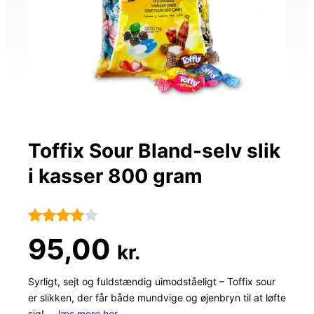
Toffix Sour Bland-selv slik
i kasser 800 gram
Bedømt
12
95,00
kr.
som
3.9
ud af
Syrligt, sejt og fuldstændig uimodståeligt – Toffix sour
er slikken, der får både mundvige og øjenbryn til at løfte
5
sig! …
læs mere her