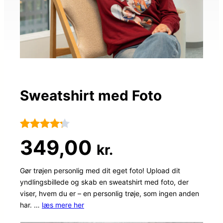
Sweatshirt med Foto
Bedømt
50
349,00
kr.
som
4.2
ud af 5
Gør trøjen personlig med dit eget foto! Upload dit
yndlingsbillede og skab en sweatshirt med foto, der
baseret
viser, hvem du er – en personlig trøje, som ingen anden
på
har. …
læs mere her
kundebed