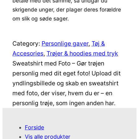
betale med det samme, så undgår du
skrigende unger, der plager deres forældre
om slik og søde sager.
Category:
Personlige gaver
, 
Tøj &
Accesories
, 
Trøjer & hoodies med tryk
Sweatshirt med Foto – Gør trøjen
personlig med dit eget foto! Upload dit
yndlingsbillede og skab en sweatshirt
med foto, der viser, hvem du er – en
personlig trøje, som ingen anden har.
Forside
Vis alle produkter