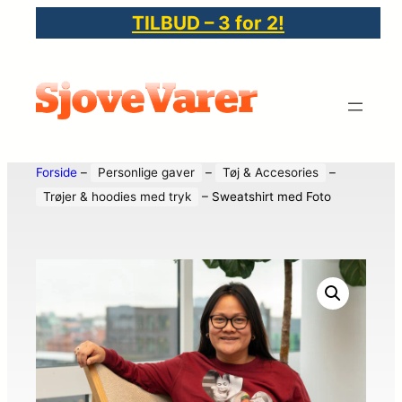
TILBUD – 3 for 2!
Forside
–
Personlige gaver
–
Tøj & Accesories
–
Trøjer & hoodies med tryk
–
Sweatshirt med Foto