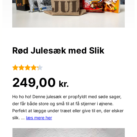
Rød Julesæk med Slik
Bedømt
38
249,00
kr.
som
4.2
ud af 5
Ho ho ho! Denne julesæk er propfyldt med søde sager,
der får både store og små til at få stjerner i øjnene.
baseret
Perfekt at lægge under træet eller give til en, der elsker
på
slik. …
læs mere her
kundebed
ømmelse