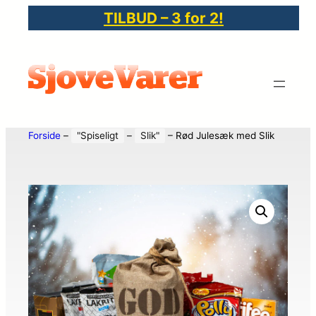
TILBUD – 3 for 2!
Forside
–
"Spiseligt
–
Slik"
–
Rød Julesæk med Slik