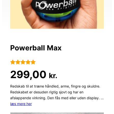
Powerball Max
Bedømt
101
299,00
kr.
som
5
ud
af 5
Redskab til at træne håndled, arme, fingre og skuldre.
Redskabet er desuden rigtig sjovt og har en
baseret på
afslappende virkning. Den fås med eller uden display. …
kundebedøm
læs mere her
melser