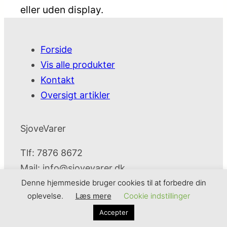
eller uden display.
Forside
Vis alle produkter
Kontakt
Oversigt artikler
SjoveVarer
Tlf: 7876 8672
Mail:
info@sjovevarer.dk
Denne hjemmeside bruger cookies til at forbedre din
oplevelse.
Læs mere
Cookie indstillinger
SjoveVarer
Cookie- og privatlivspolitik
Kontakt
Accepter