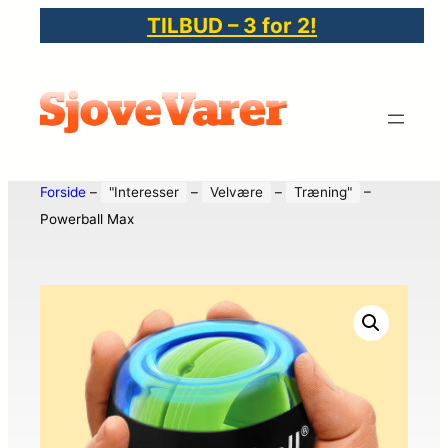
TILBUD – 3 for 2!
Forside
–
"Interesser
–
Velvære
–
Træning"
–
Powerball Max