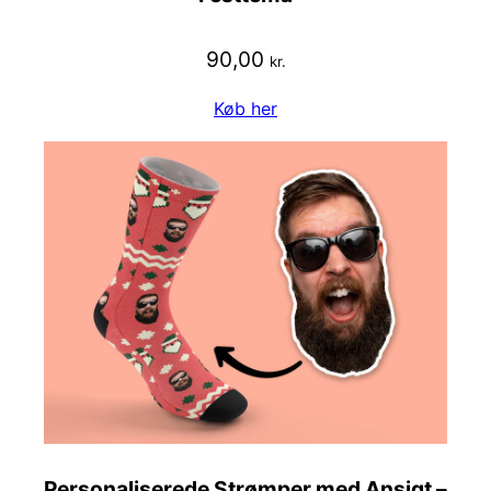
90,00
kr.
Køb her
Personaliserede Strømper med Ansigt –