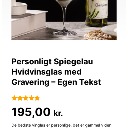
Personligt Spiegelau
Hvidvinsglas med
Gravering – Egen Tekst
Bedømt
54
195,00
kr.
som
4.7
ud af 5
De bedste vinglas er personlige, det er gammel viden!