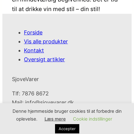
til at drikke vin med stil – din stil!
Forside
Vis alle produkter
Kontakt
Oversigt artikler
SjoveVarer
Tlf: 7876 8672
Mail:
info@sjovevarer.dk
Denne hjemmeside bruger cookies til at forbedre din
oplevelse.
Læs mere
Cookie indstillinger
SjoveVarer
Cookie- og privatlivspolitik
Kontakt
Accepter