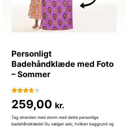
Personligt
Badehåndklæde med Foto
– Sommer
Bedømt
92
259,00
kr.
som
3.7
ud
Tag stranden med storm med dette personlige
badehåndklæde! Du vælger selv, hvilken baggrund og
af 5