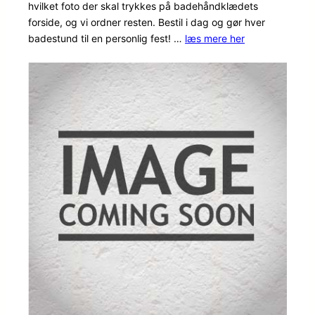
hvilket foto der skal trykkes på badehåndklædets
baseret
forside, og vi ordner resten. Bestil i dag og gør hver
på
badestund til en personlig fest! …
læs mere her
kundebe
dømmel
ser