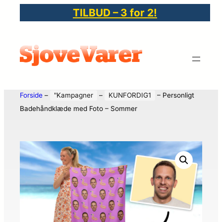
TILBUD – 3 for 2!
Forside
–
"Kampagner
–
KUNFORDIG1
–
Personligt
Badehåndklæde med Foto – Sommer