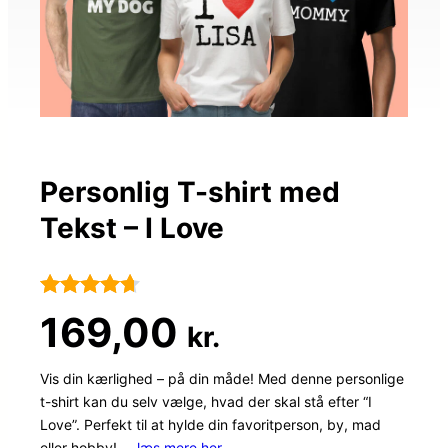
Personlig T-shirt med
Tekst – I Love
Bedømt
56
169,00
kr.
som
4.6
ud af 5
Vis din kærlighed – på din måde! Med denne personlige
t-shirt kan du selv vælge, hvad der skal stå efter “I
baseret på
Love”. Perfekt til at hylde din favoritperson, by, mad
kundebedø
eller hobby! …
læs mere her