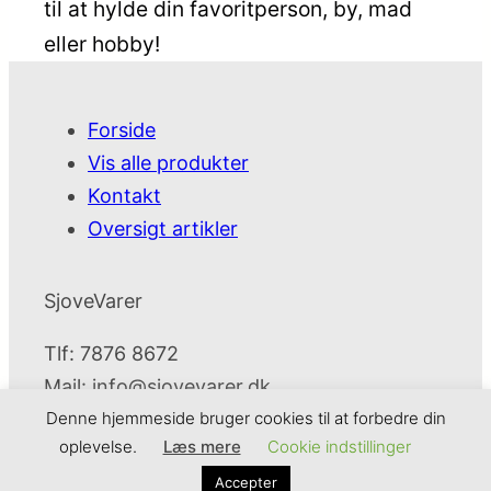
til at hylde din favoritperson, by, mad
eller hobby!
Forside
Vis alle produkter
Kontakt
Oversigt artikler
SjoveVarer
Tlf: 7876 8672
Mail:
info@sjovevarer.dk
Denne hjemmeside bruger cookies til at forbedre din
oplevelse.
Læs mere
Cookie indstillinger
SjoveVarer
Cookie- og privatlivspolitik
Kontakt
Accepter