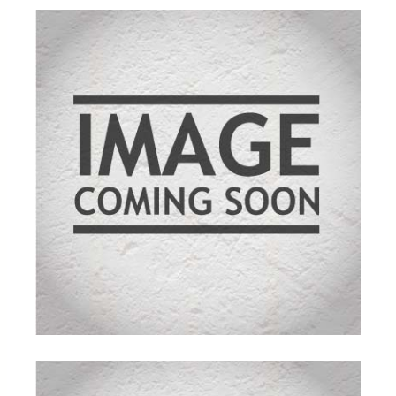
kundebedø
mmelser