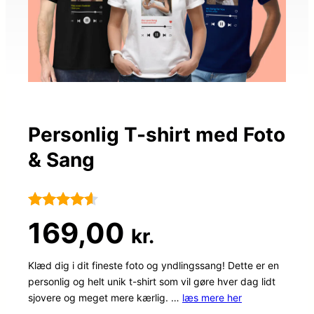
Personlig T-shirt med Foto
& Sang
Bedømt
66
169,00
kr.
som
4.5
ud af 5
Klæd dig i dit fineste foto og yndlingssang! Dette er en
personlig og helt unik t-shirt som vil gøre hver dag lidt
baseret
sjovere og meget mere kærlig. …
læs mere her
på