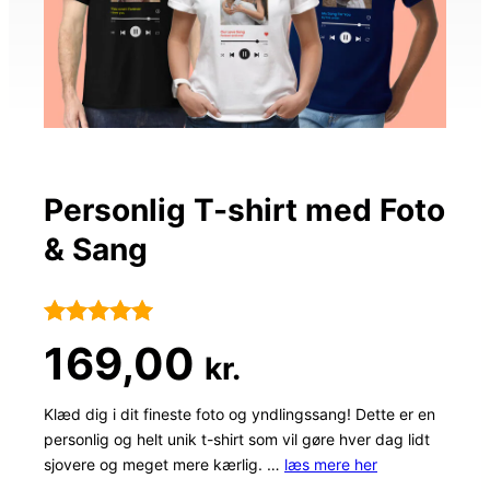
Personlig T-shirt med Foto
& Sang
Bedømt
16
169,00
kr.
som
4.9
ud af 5
Klæd dig i dit fineste foto og yndlingssang! Dette er en
personlig og helt unik t-shirt som vil gøre hver dag lidt
baseret på
sjovere og meget mere kærlig. …
læs mere her
kundebedø