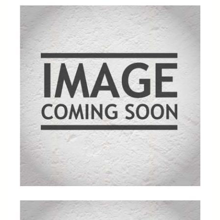
kundebedø
mmelser