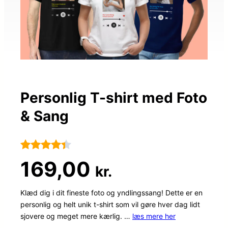
Personlig T-shirt med Foto
& Sang
Bedømt
78
169,00
kr.
som
4.3
ud af 5
Klæd dig i dit fineste foto og yndlingssang! Dette er en
personlig og helt unik t-shirt som vil gøre hver dag lidt
baseret
sjovere og meget mere kærlig. …
læs mere her
på