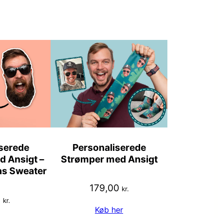
serede
Personaliserede
 Ansigt –
Strømper med Ansigt
as Sweater
179,00
kr.
0
kr.
Køb her