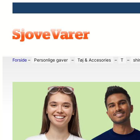
Forside
–
Personlige gaver
–
Tøj & Accesories
–
T
–
shi