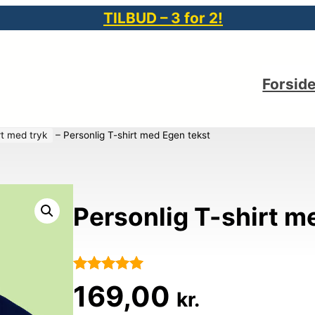
TILBUD – 3 for 2!
Forsid
rt med tryk
–
Personlig T-shirt med Egen tekst
Personlig T-shirt m
Bedømt
101
169,00
kr.
som
4.9