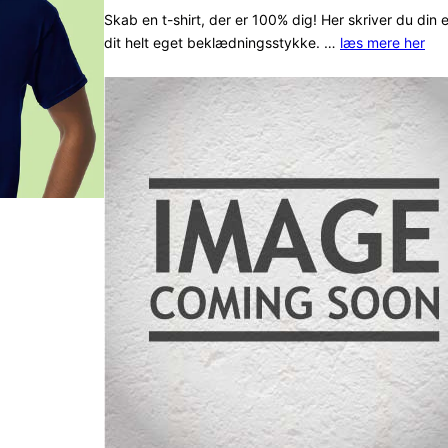
ud af 5
Skab en t-shirt, der er 100% dig! Her skriver du din 
dit helt eget beklædningsstykke. …
læs mere her
baseret på
kundebedø
mmelser