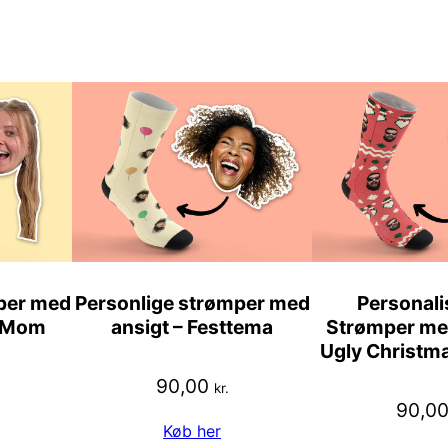
per med
Personlige strømper med
Personali
r Mom
ansigt – Festtema
Strømper med
Ugly Christm
90,00
kr.
90,0
Køb her