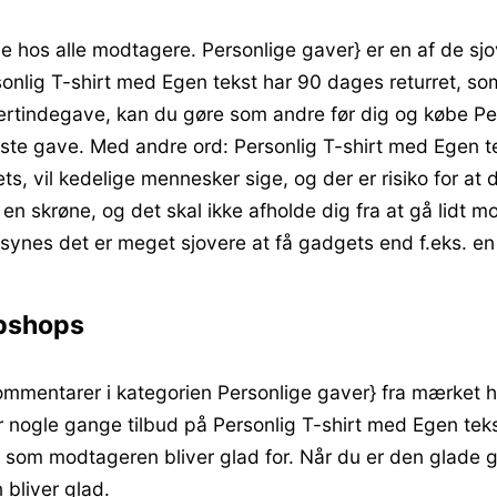
 hos alle modtagere. Personlige gaver} er en af de sj
nlig T-shirt med Egen tekst har 90 dages returret, so
værtindegave, kan du gøre som andre før dig og købe Pe
te gave. Med andre ord: Personlig T-shirt med Egen t
ts, vil kedelige mennesker sige, og der er risiko for at 
 en skrøne, og det skal ikke afholde dig fra at gå lid
 synes det er meget sjovere at få gadgets end f.eks. en
ebshops
kommentarer i kategorien Personlige gaver} fra mærket h
er nogle gange tilbud på Personlig T-shirt med Egen tekst
, som modtageren bliver glad for. Når du er den glade g
bliver glad.