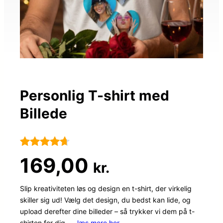
Personlig T-shirt med
Billede
Bedømt
57
169,00
kr.
som
4.6
ud af 5
Slip kreativiteten løs og design en t-shirt, der virkelig
skiller sig ud! Vælg det design, du bedst kan lide, og
baseret på
upload derefter dine billeder – så trykker vi dem på t-
kundebedø
shirten for dig. …
læs mere her