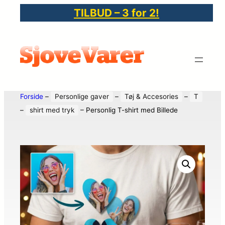
TILBUD – 3 for 2!
Forside
–
Personlige gaver
–
Tøj & Accesories
–
T
–
shirt med tryk
–
Personlig T-shirt med Billede