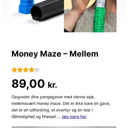
Money Maze – Mellem
Bedømt
70
89,00
kr.
som
4.2
ud af 5
Opgrader dine pengegaver med denne seje,
mellemsvært money maze. Det er ikke bare en gave,
baseret
det er en udfordring, et eventyr og en test i
på
tålmodighed og finesse! …
læs mere her
kundebed