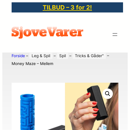
TILBUD – 3 for 2!
Forside
–
Leg & Spil
–
Spil
–
Tricks & Gåder"
–
Money Maze – Mellem