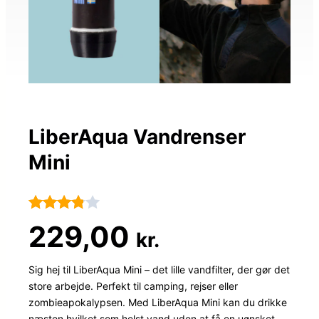
LiberAqua Vandrenser
Mini
Bedømt
44
229,00
kr.
som
3.8
ud
Sig hej til LiberAqua Mini – det lille vandfilter, der gør det
store arbejde. Perfekt til camping, rejser eller
af 5
zombieapokalypsen. Med LiberAqua Mini kan du drikke
baseret
næsten hvilket som helst vand uden at få en uønsket