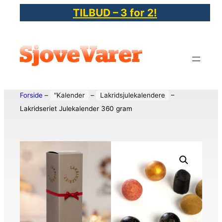
TILBUD – 3 for 2!
Forside
–
"Kalender
–
Lakridsjulekalendere
–
Lakridseriet Julekalender 360 gram