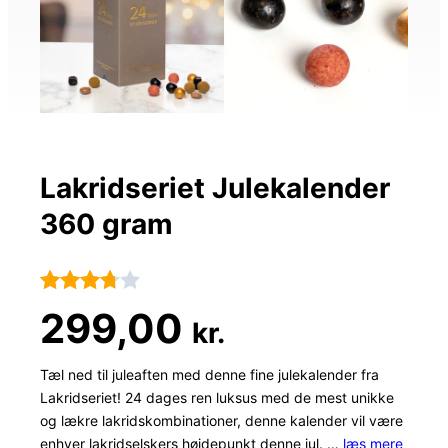
Lakridseriet Julekalender
360 gram
Bedømt
90
299,00
kr.
som
3.7
ud
Tæl ned til juleaften med denne fine julekalender fra
Lakridseriet! 24 dages ren luksus med de mest unikke
af 5
og lækre lakridskombinationer, denne kalender vil være
baseret
enhver lakridselskers højdepunkt denne jul. …
læs mere