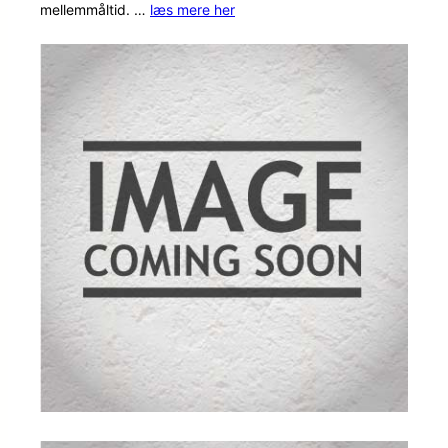
mellemmåltid. …
læs mere her
mmelser