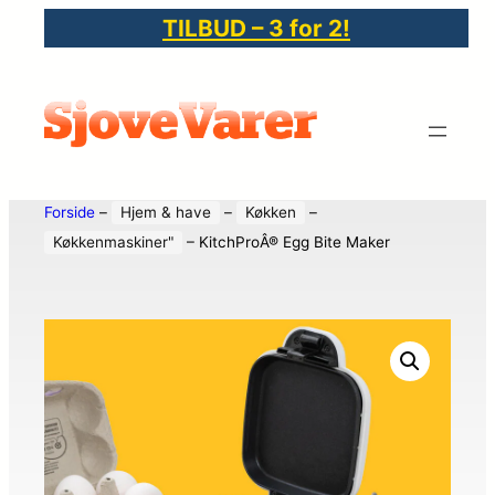
TILBUD – 3 for 2!
Forside
–
Hjem & have
–
Køkken
–
Køkkenmaskiner"
–
KitchProÂ® Egg Bite Maker