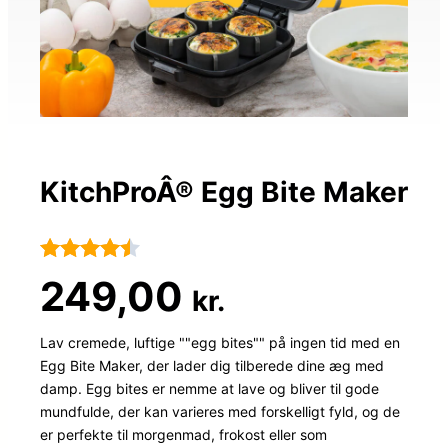
KitchProÂ® Egg Bite Maker
Bedømt
78
249,00
kr.
som
4.4
ud af 5
Lav cremede, luftige ""egg bites"" på ingen tid med en
Egg Bite Maker, der lader dig tilberede dine æg med
baseret
damp. Egg bites er nemme at lave og bliver til gode
på
mundfulde, der kan varieres med forskelligt fyld, og de
kundebedø
er perfekte til morgenmad, frokost eller som