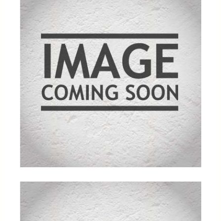
kundebed
ømmels
er