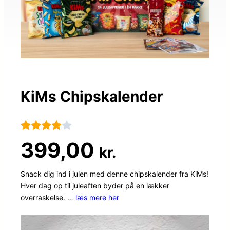
KiMs Chipskalender
Bedømt
35
399,00
kr.
som
3.9
ud af
Snack dig ind i julen med denne chipskalender fra KiMs!
Hver dag op til juleaften byder på en lækker
5
overraskelse. …
læs mere her
baseret
på