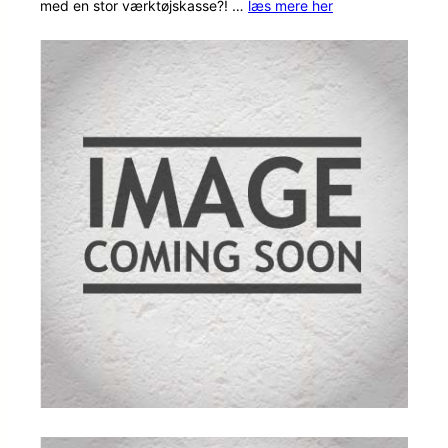
med en stor værktøjskasse?! …
læs mere her
ømmelse
r