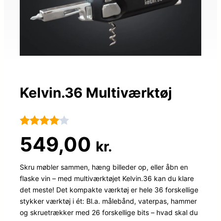
Kelvin.36 Multiværktøj
Bedømt
66
549,00
kr.
som
4
ud af 5
Skru møbler sammen, hæng billeder op, eller åbn en
flaske vin – med multiværktøjet Kelvin.36 kan du klare
baseret
det meste! Det kompakte værktøj er hele 36 forskellige
på
stykker værktøj i ét: Bl.a. målebånd, vaterpas, hammer
kundebed
og skruetrækker med 26 forskellige bits – hvad skal du