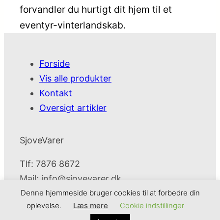
forvandler du hurtigt dit hjem til et
eventyr-vinterlandskab.
Forside
Vis alle produkter
Kontakt
Oversigt artikler
SjoveVarer
Tlf: 7876 8672
Mail:
info@sjovevarer.dk
Denne hjemmeside bruger cookies til at forbedre din
oplevelse.
Læs mere
Cookie indstillinger
SjoveVarer
Cookie- og privatlivspolitik
Kontakt