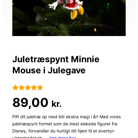
Juletræspynt Minnie
Mouse i Julegave
Bedømt
93
89,00
kr.
som
4.8
ud af 5
Pift dit juletræ op med lidt ekstra magi i år! Med vores
juletræspynt formet som de mest elskede figurer fra
baseret på
Disney, forvandler du hurtigt dit hjem til et eventyr-
kundebedø
vinterlandskab. …
læs mere her