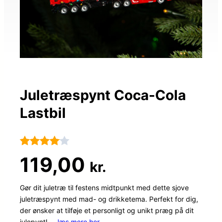
Juletræspynt Coca-Cola
Lastbil
Bedømt
102
119,00
kr.
som
4
ud af 5
Gør dit juletræ til festens midtpunkt med dette sjove
juletræspynt med mad- og drikketema. Perfekt for dig,
baseret
der ønsker at tilføje et personligt og unikt præg på dit
på
julepynt! …
læs mere her