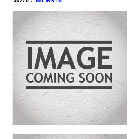
kundebed
ømmelse
r