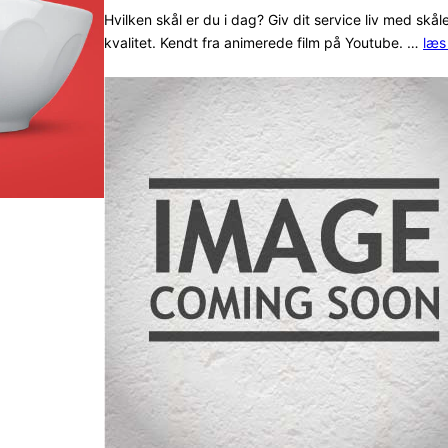
ud af 5
Hvilken skål er du i dag? Giv dit service liv med skåle
kvalitet. Kendt fra animerede film på Youtube. …
læs
baseret
på
kundebed
ømmelse
r