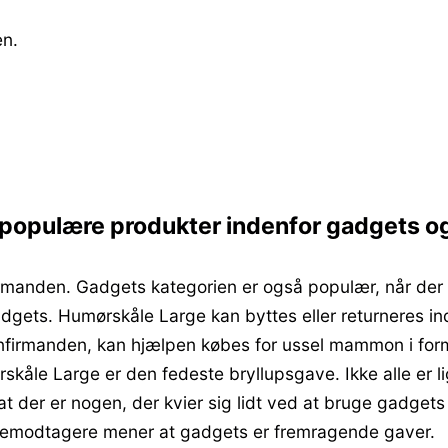
en.
 populære produkter indenfor gadgets o
irmanden. Gadgets kategorien er også populær, når der
gets. Humørskåle Large kan byttes eller returneres inde
 konfirmanden, kan hjælpen købes for ussel mammon i fo
kåle Large er den fedeste bryllupsgave. Ikke alle er l
 der er nogen, der kvier sig lidt ved at bruge gadgets 
vemodtagere mener at gadgets er fremragende gaver.