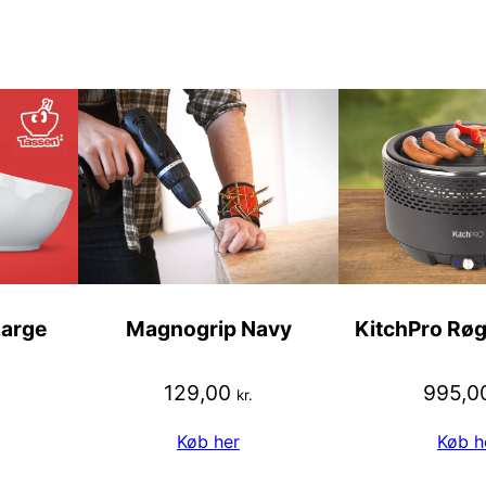
arge
Magnogrip Navy
KitchPro Røgf
129,00
995,0
kr.
Køb her
Køb h