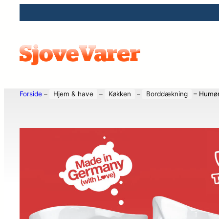
Forside
–
Hjem & have
–
Køkken
–
Borddækning
–
Humør