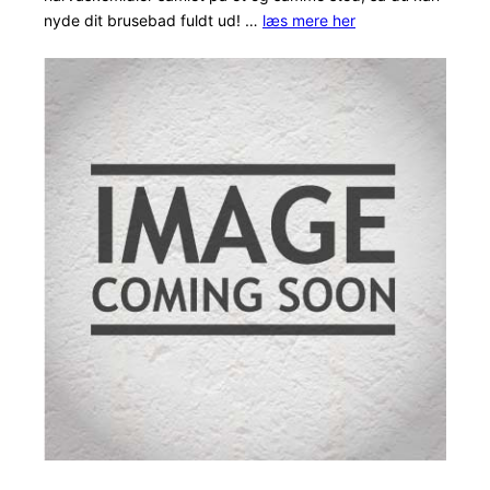
mmelser
nyde dit brusebad fuldt ud! …
læs mere her