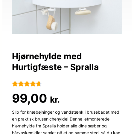
Hjørnehylde med
Hurtigfæste – Spralla
Bedømt
36
99,00
kr.
som
4.6
ud af 5
Slip for knæbøjninger og vandstænk i brusebadet med
en praktisk brusenichehylde! Denne letmonterede
baseret på
hjørnehylde fra Spralla holder alle dine sæber og
kundebedø
hårvaskemidler samlet på et og samme sted, så du kan