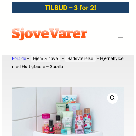
TILBUD – 3 for 2!
Forside
–
Hjem & have
–
Badeværelse
–
Hjørnehylde
med Hurtigfæste – Spralla