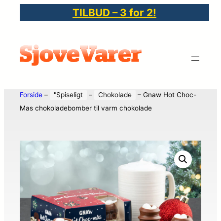
TILBUD – 3 for 2!
Forside
–
"Spiseligt
–
Chokolade
–
Gnaw Hot Choc-
Mas chokoladebomber til varm chokolade