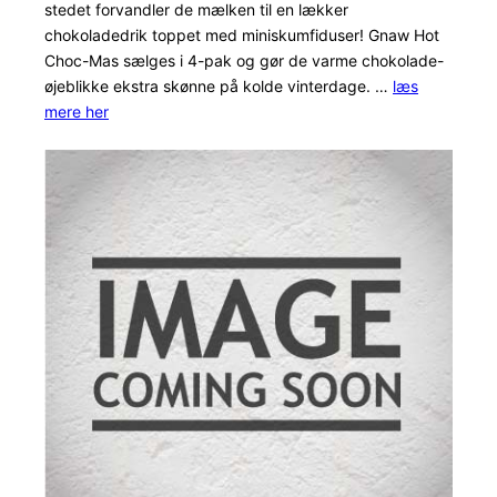
stedet forvandler de mælken til en lækker
kundebedøm
chokoladedrik toppet med miniskumfiduser! Gnaw Hot
melser
Choc-Mas sælges i 4-pak og gør de varme chokolade-
øjeblikke ekstra skønne på kolde vinterdage. …
læs
mere her