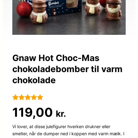
Gnaw Hot Choc-Mas
chokoladebomber til varm
chokolade
Bedømt
86
119,00
kr.
som
5
ud
af 5
Vi lover, at disse julefigurer hverken drukner eller
smelter, når de dumper ned i koppen med varm mælk. I
baseret på