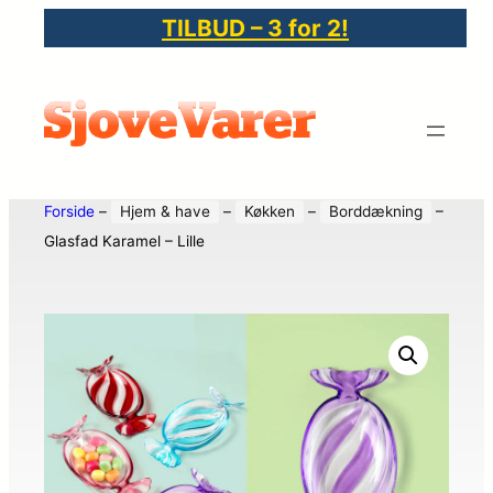
TILBUD – 3 for 2!
Forside
–
Hjem & have
–
Køkken
–
Borddækning
–
Glasfad Karamel – Lille