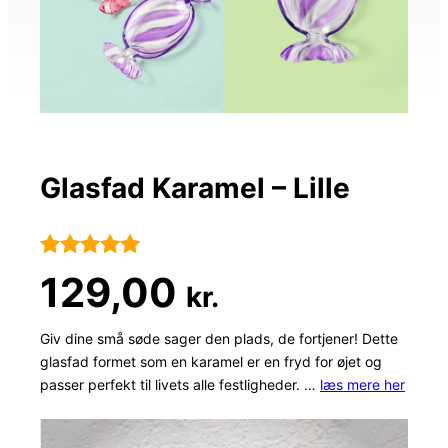
Glasfad Karamel – Lille
Bedømt
59
129,00
kr.
som
4.9
ud af 5
Giv dine små søde sager den plads, de fortjener! Dette
glasfad formet som en karamel er en fryd for øjet og
baseret på
passer perfekt til livets alle festligheder. …
læs mere her
kundebedø
mmelser