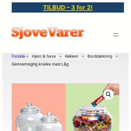
TILBUD – 3 for 2!
Forside
–
Hjem & have
–
Køkken
–
Borddækning
–
Gennemsigtig krukke med Låg