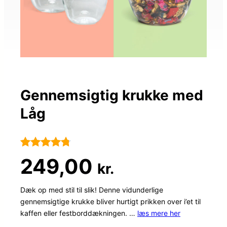
Gennemsigtig krukke med
Låg
Bedømt
65
249,00
kr.
som
4.7
ud af 5
Dæk op med stil til slik! Denne vidunderlige
gennemsigtige krukke bliver hurtigt prikken over i’et til
baseret på
kaffen eller festborddækningen. …
læs mere her
kundebedø