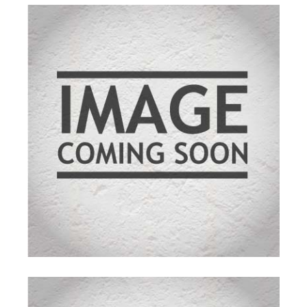
kundebed
ømmelse
r