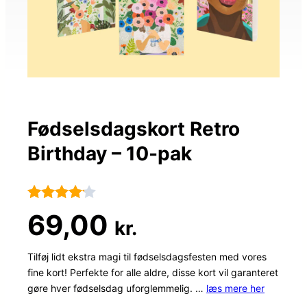
Fødselsdagskort Retro
Birthday – 10-pak
Bedømt
25
69,00
kr.
som
4.1
ud af 5
Tilføj lidt ekstra magi til fødselsdagsfesten med vores
fine kort! Perfekte for alle aldre, disse kort vil garanteret
baseret
gøre hver fødselsdag uforglemmelig. …
læs mere her
på