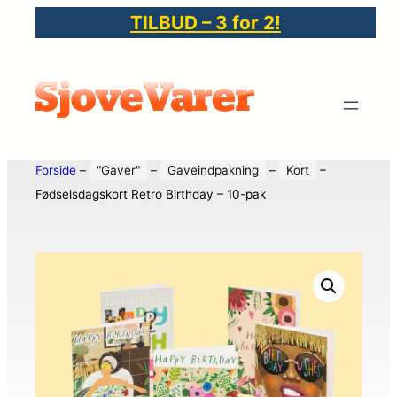
TILBUD – 3 for 2!
Forside
–
"Gaver"
–
Gaveindpakning
–
Kort
–
Fødselsdagskort Retro Birthday – 10-pak