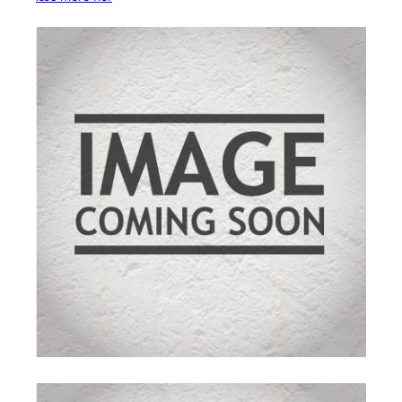
kundebedø
mmelser