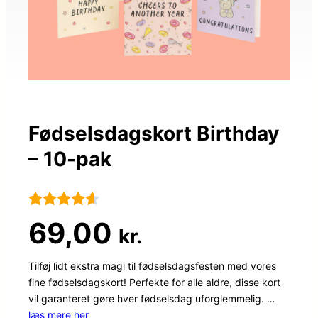
Fødselsdagskort Birthday
– 10-pak
Bedømt
99
69,00
kr.
som
4.5
ud af 5
Tilføj lidt ekstra magi til fødselsdagsfesten med vores
fine fødselsdagskort! Perfekte for alle aldre, disse kort
baseret
vil garanteret gøre hver fødselsdag uforglemmelig. …
på
læs mere her