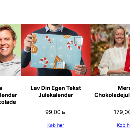
a
Lav Din Egen Tekst
Merc
lender
Julekalender
Chokoladejul
olade
99,00
179,0
kr.
Køb her
Køb h