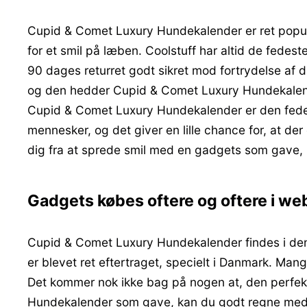
Cupid & Comet Luxury Hundekalender er ret populær
for et smil på læben. Coolstuff har altid de fede
90 dages returret godt sikret mod fortrydelse af 
og den hedder Cupid & Comet Luxury Hundekalende
Cupid & Comet Luxury Hundekalender er den fedest
mennesker, og det giver en lille chance for, at der
dig fra at sprede smil med en gadgets som gave, l
Gadgets købes oftere og oftere i w
Cupid & Comet Luxury Hundekalender findes i den 
er blevet ret eftertraget, specielt i Danmark. Man
Det kommer nok ikke bag på nogen at, den perfekt
Hundekalender som gave, kan du godt regne med, 