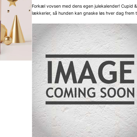
3.8
ud
Forkæl vovsen med dens egen julekalender! Cupid & 
lækkerier, så hunden kan gnaske løs hver dag frem ti
af 5
baseret
på
kundebed
ømmels
er