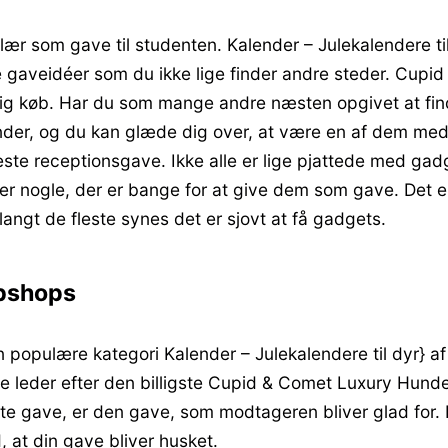
 som gave til studenten. Kalender – Julekalendere til 
ste gaveidéer som du ikke lige finder andre steder. Cu
dig køb. Har du som mange andre næsten opgivet at find
r, og du kan glæde dig over, at være en af dem med de
e receptionsgave. Ikke alle er lige pjattede med gadg
 er nogle, der er bange for at give dem som gave. Det er
angt de fleste synes det er sjovt at få gadgets.
ebshops
populære kategori Kalender – Julekalendere til dyr} af
ge leder efter den billigste Cupid & Comet Luxury Hundek
e gave, er den gave, som modtageren bliver glad for. 
at din gave bliver husket.