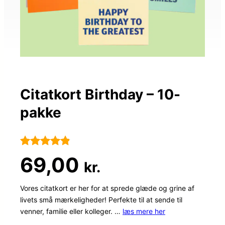
Citatkort Birthday – 10-
pakke
Bedømt
15
69,00
kr.
som
4.8
ud af 5
Vores citatkort er her for at sprede glæde og grine af
livets små mærkeligheder! Perfekte til at sende til
baseret på
venner, familie eller kolleger. …
læs mere her
kundebedø