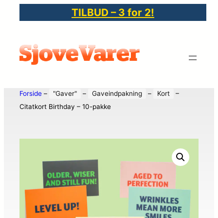
TILBUD – 3 for 2!
Forside
–
"Gaver"
–
Gaveindpakning
–
Kort
–
Citatkort Birthday – 10-pakke