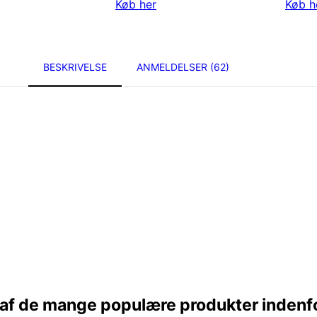
Køb her
Køb h
BESKRIVELSE
ANMELDELSER (62)
 af de mange populære produkter indenf