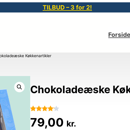
TILBUD – 3 for 2!
Forsid
okoladeæske Køkkenartikler
Chokoladeæske Køkk
Bedømt
62
79,00
kr.
som
4.1