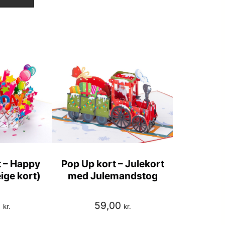
 – Happy
Pop Up kort – Julekort
ige kort)
med Julemandstog
0
59,00
kr.
kr.