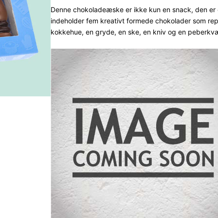
ud af 5
Denne chokoladeæske er ikke kun en snack, den er 
indeholder fem kreativt formede chokolader som re
baseret
kokkehue, en gryde, en ske, en kniv og en peberk
på
kundebed
ømmelse
r