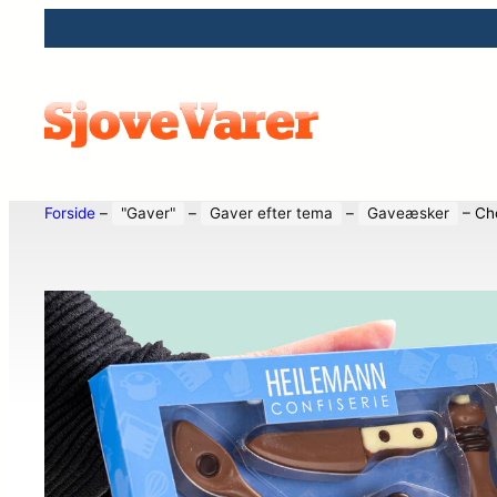
Forside
–
"Gaver"
–
Gaver efter tema
–
Gaveæsker
–
Ch