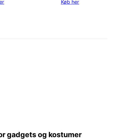
er
Køb her
or gadgets og kostumer