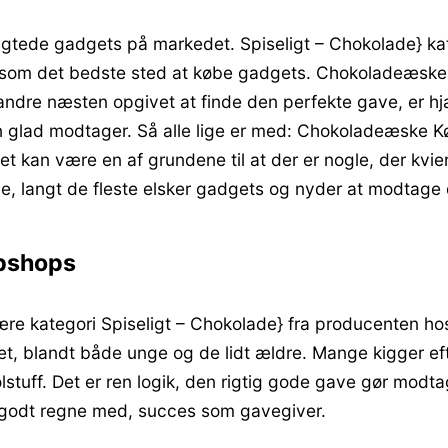
agtede gadgets på markedet. Spiseligt – Chokolade} k
 som det bedste sted at købe gadgets. Chokoladeæske K
andre næsten opgivet at finde den perfekte gave, er hj
 glad modtager. Så alle lige er med: Chokoladeæske K
t kan være en af grundene til at der er nogle, der kvie
ave, langt de fleste elsker gadgets og nyder at modtag
ebshops
re kategori Spiseligt – Chokolade} fra producenten hos
ket, blandt både unge og de lidt ældre. Mange kigger e
tuff. Det er ren logik, den rigtig gode gave gør modta
godt regne med, succes som gavegiver.