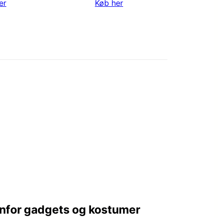
er
Køb her
denfor gadgets og kostumer