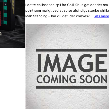
ud af 5
I dette chiliosende spil fra Chili Klaus gælder det 
point som muligt ved at spise afsindigt stærke chili
baseret
Man Standing – har du det, der kræves? …
læs mere
på
kundebedø
mmelser