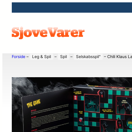
Forside
–
Leg & Spil
–
Spil
–
Selskabsspil"
–
Chili Klaus L