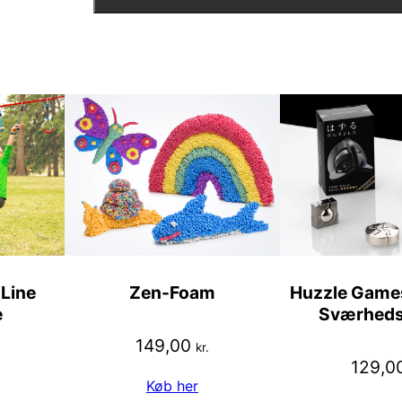
 Line
Zen-Foam
Huzzle Games
e
Sværheds
149,00
kr.
129,0
Køb her