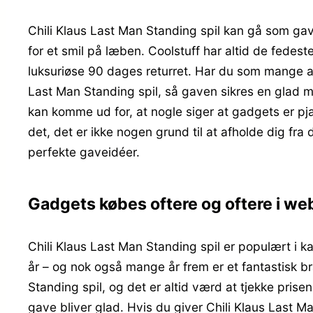
Chili Klaus Last Man Standing spil kan gå som gave
for et smil på læben. Coolstuff har altid de fedes
luksuriøse 90 dages returret. Har du som mange an
Last Man Standing spil, så gaven sikres en glad m
kan komme ud for, at nogle siger at gadgets er pj
det, det er ikke nogen grund til at afholde dig fr
perfekte gaveidéer.
Gadgets købes oftere og oftere i w
Chili Klaus Last Man Standing spil er populært i ka
år – og nok også mange år frem er et fantastisk b
Standing spil, og det er altid værd at tjekke pri
gave bliver glad. Hvis du giver Chili Klaus Last 