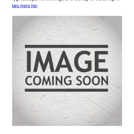
mmelser
læs mere her