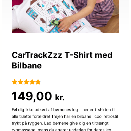
CarTrackZzz T-Shirt med
Bilbane
Bedømt
49
149,00
kr.
som
4.7
ud af 5
Føl dig ikke udkørt af børnenes leg – her er t-shirten til
alle trætte forældre! Trøjen har en bilbane i cool retrostil
baseret på
trykt på ryggen. Lad børnene give dig en tiltrængt
kundebedø
rygmassage, mens du agerer underlag for deres leg! …