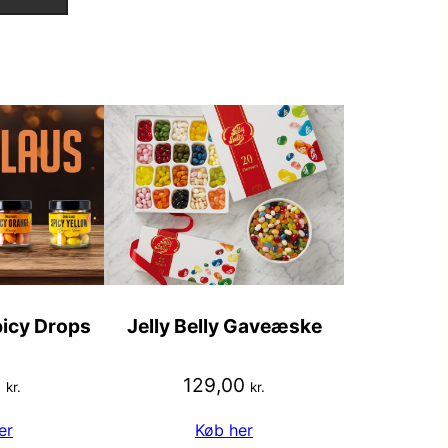
picy Drops
Jelly Belly Gaveæske
0
129,00
kr.
kr.
er
Køb her