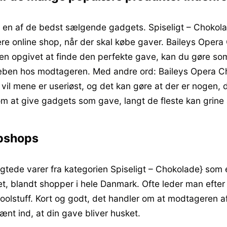
 en af de bedst sælgende gadgets. Spiseligt – Chokolad
re online shop, når der skal købe gaver. Baileys Oper
n opgivet at finde den perfekte gave, kan du gøre som
å læben hos modtageren. Med andre ord: Baileys Opera 
il mene er useriøst, og det kan gøre at der er nogen, 
 om at give gadgets som gave, langt de fleste kan grine
ebshops
tede varer fra kategorien Spiseligt – Chokolade} som e
t, blandt shopper i hele Danmark. Ofte leder man efter 
tuff. Kort og godt, det handler om at modtageren af d
t ind, at din gave bliver husket.