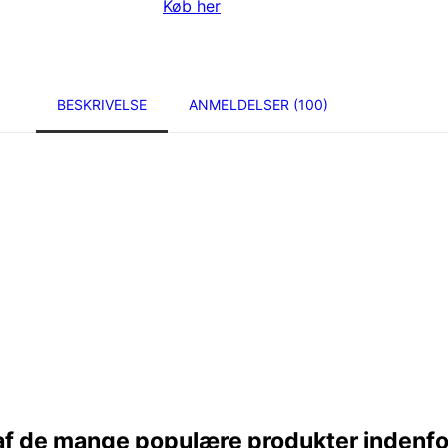
Køb her
BESKRIVELSE
ANMELDELSER (100)
af de mange populære produkter indenf