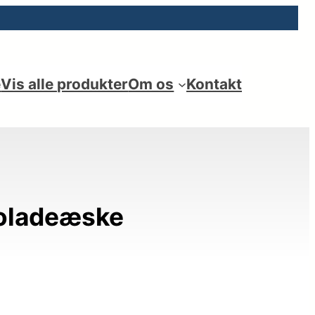
e
Vis alle produkter
Om os
Kontakt
koladeæske