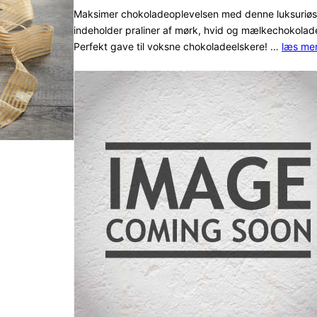
ud af 5
Maksimer chokoladeoplevelsen med denne luksuriø
indeholder praliner af mørk, hvid og mælkechokolade
baseret
Perfekt gave til voksne chokoladeelskere! …
læs mer
på
kundebedø
mmelser