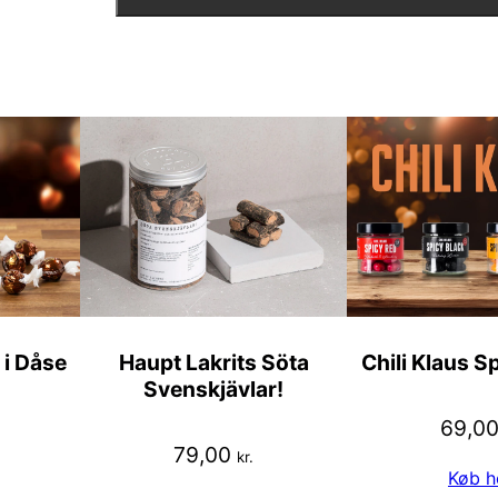
 i Dåse
Haupt Lakrits Söta
Chili Klaus S
Svenskjävlar!
69,0
79,00
kr.
Køb h