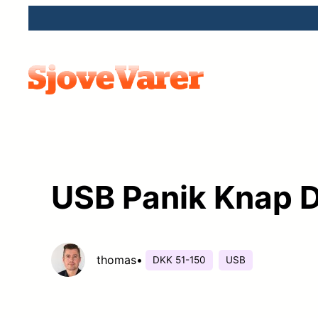
Spring
til
indhold
USB Panik Knap 
thomas
•
DKK 51-150
USB