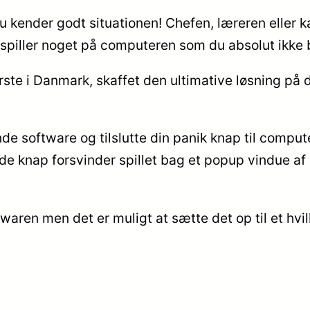
 kender godt situationen! Chefen, læreren eller 
er spiller noget på computeren som du absolut ikke 
rste i Danmark, skaffet den ultimative løsning på
ende software og tilslutte din panik knap til comp
øde knap forsvinder spillet bag et popup vindue a
twaren men det er muligt at sætte det op til et hvil