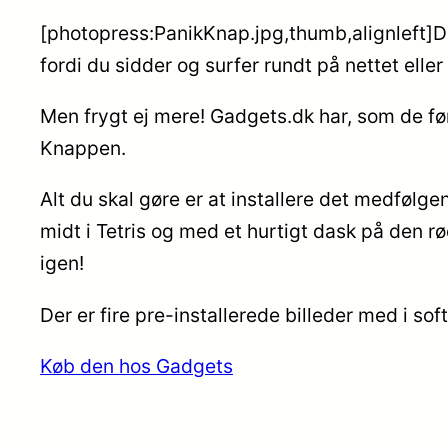
[photopress:PanikKnap.jpg,thumb,alignleft]Du
fordi du sidder og surfer rundt på nettet ell
Men frygt ej mere! Gadgets.dk har, som de fø
Knappen.
Alt du skal gøre er at installere det medfølg
midt i Tetris og med et hurtigt dask på den r
igen!
Der er fire pre-installerede billeder med i sof
Køb den hos Gadgets