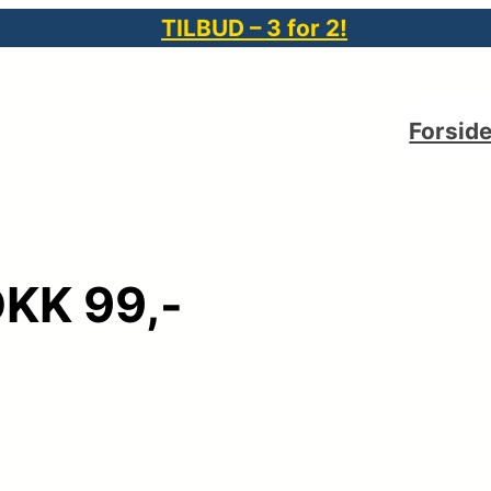
TILBUD – 3 for 2!
Forsid
DKK 99,-