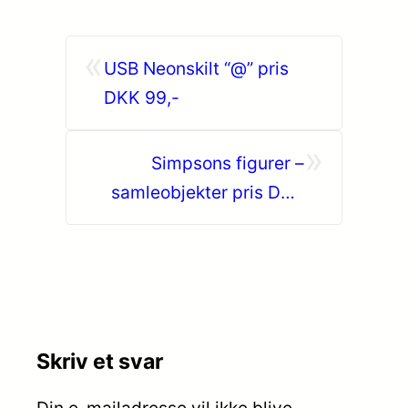
«
USB Neonskilt “@” pris
DKK 99,-
»
Simpsons figurer –
samleobjekter pris DKK
159,-
Skriv et svar
Din e-mailadresse vil ikke blive