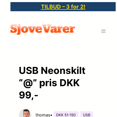
Spring
TILBUD – 3 for 2!
til
indhold
USB Neonskilt
“@” pris DKK
99,-
thomas
•
DKK 51-150
USB