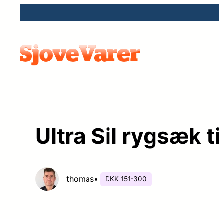
Spring
til
indhold
Ultra Sil rygsæk t
thomas
•
DKK 151-300