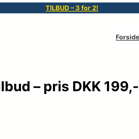
TILBUD – 3 for 2!
Forsid
ilbud – pris DKK 199,-