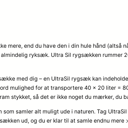
ikke mere, end du have den i din hule hånd (altså 
n almindelig ryksæk. Ultra Sil rygsækken rummer 20
ygsække med dig – en UltraSil rygsæk kan indehol
d mulighed for at transportere 40 x 20 liter = 800
ram stykket, så det er ikke noget du mærker, du b
dem som samler alt muligt ude i naturen. Tag UltraS
sækken ud, og du er klar til at samle endnu mere :