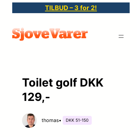
Spring
TILBUD – 3 for 2!
til
indhold
Toilet golf DKK
129,-
thomas
•
DKK 51-150