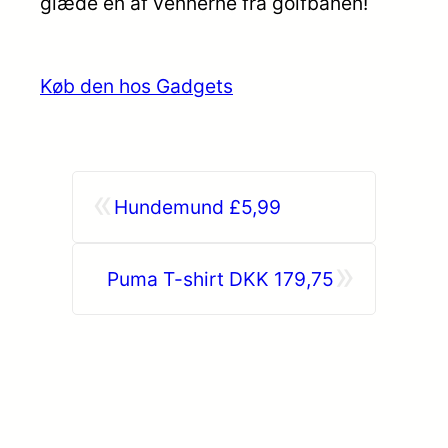
glæde en af vennerne fra golfbanen!
Køb den hos Gadgets
«
Hundemund £5,99
»
Puma T-shirt DKK 179,75