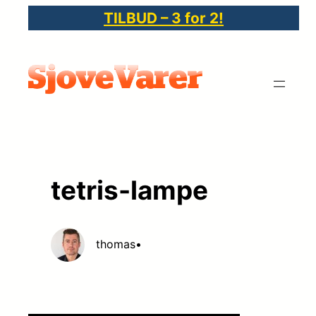
Spring
TILBUD – 3 for 2!
til
indhold
tetris-lampe
thomas
•