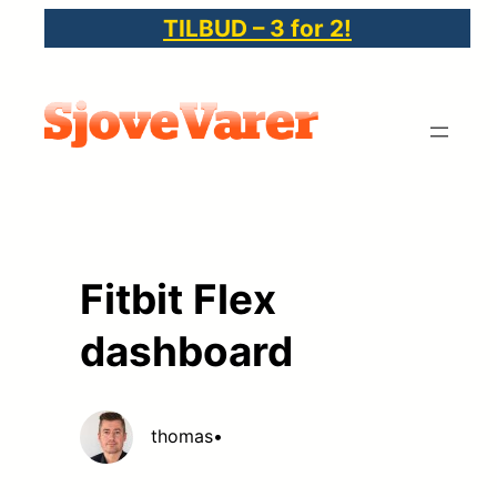
Spring
TILBUD – 3 for 2!
til
indhold
Fitbit Flex
dashboard
thomas
•