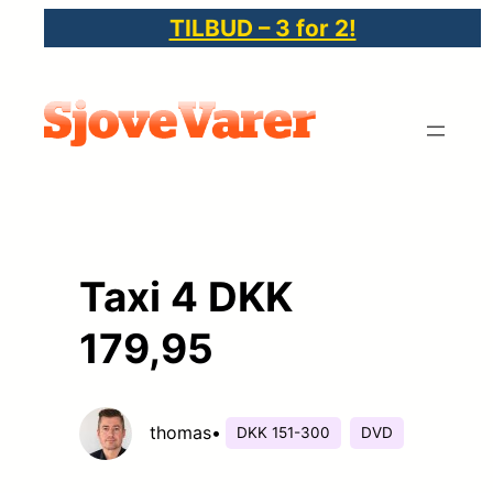
Spring
TILBUD – 3 for 2!
til
indhold
Taxi 4 DKK
179,95
thomas
•
DKK 151-300
DVD