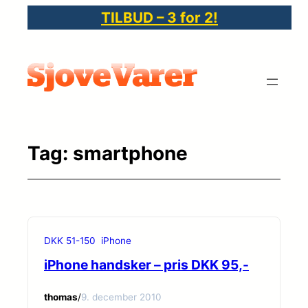
Spring
TILBUD – 3 for 2!
til
indhold
Tag:
smartphone
DKK 51-150
iPhone
iPhone handsker – pris DKK 95,-
thomas
/
9. december 2010