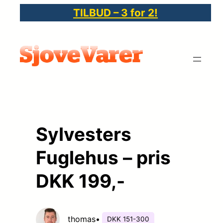
Spring
TILBUD – 3 for 2!
til
indhold
Sylvesters
Fuglehus – pris
DKK 199,-
thomas
•
DKK 151-300