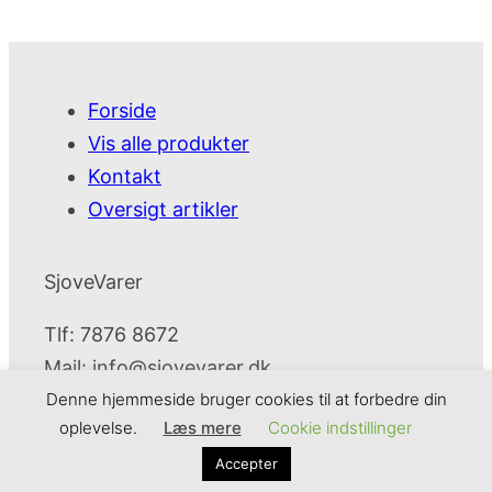
Forside
Vis alle produkter
Kontakt
Oversigt artikler
SjoveVarer
Tlf: 7876 8672
Mail:
info@sjovevarer.dk
Denne hjemmeside bruger cookies til at forbedre din
oplevelse.
Læs mere
Cookie indstillinger
SjoveVarer
Cookie- og privatlivspolitik
Kontakt
Accepter