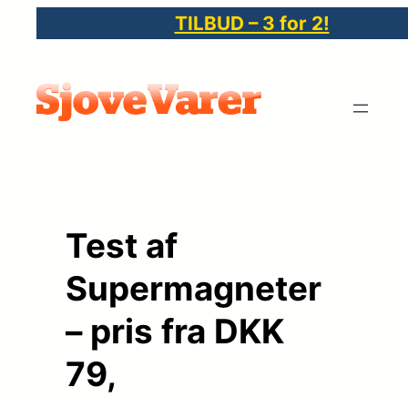
Spring
TILBUD – 3 for 2!
til
indhold
Test af
Supermagneter
– pris fra DKK
79,