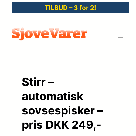
Spring
TILBUD – 3 for 2!
til
indhold
Stirr –
automatisk
sovsespisker –
pris DKK 249,-