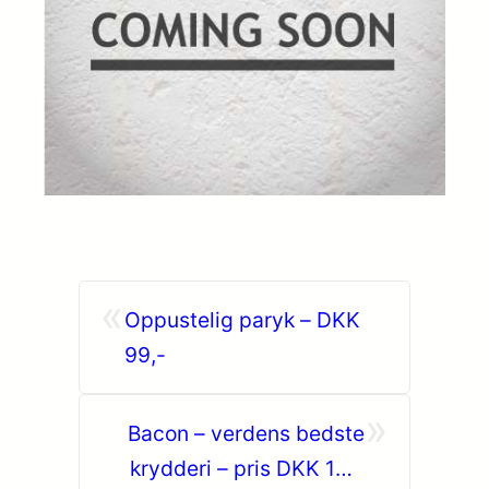
«
Oppustelig paryk – DKK
99,-
»
Bacon – verdens bedste
krydderi – pris DKK 19 –