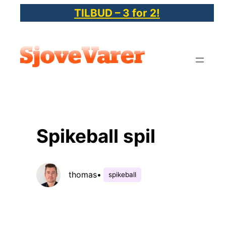
Spring
TILBUD – 3 for 2!
til
indhold
Spikeball spil
thomas
•
spikeball