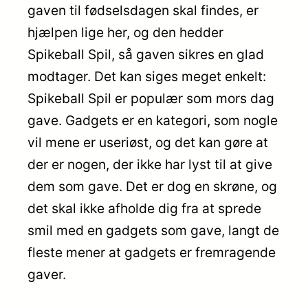
gaven til fødselsdagen skal findes, er
hjælpen lige her, og den hedder
Spikeball Spil, så gaven sikres en glad
modtager. Det kan siges meget enkelt:
Spikeball Spil er populær som mors dag
gave. Gadgets er en kategori, som nogle
vil mene er useriøst, og det kan gøre at
der er nogen, der ikke har lyst til at give
dem som gave. Det er dog en skrøne, og
det skal ikke afholde dig fra at sprede
smil med en gadgets som gave, langt de
fleste mener at gadgets er fremragende
gaver.