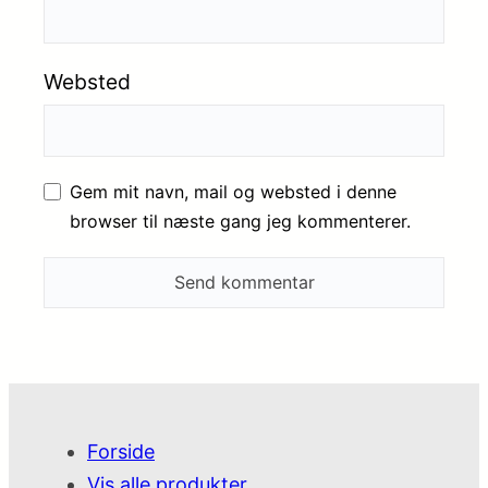
Websted
Gem mit navn, mail og websted i denne
browser til næste gang jeg kommenterer.
Forside
Vis alle produkter