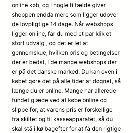
online køb, og i nogle tilfælde giver
shoppen endda mere som ligger udover
de lovpligtige 14 dage. Når webshops
ligger online, får du med et par klik et
stort udvalg , og det er let at
gennemskue, hvilken pris og betingelser
der er bedst, i de mange webshops der
er på det danske marked. Du kan oven i
købet gøre det på alle tider af døgnet, så
længe du er online. Mange har allerede
fundet glæde ved at købe online og
slippe for, at varens pris er forskellige
fra skiltet og til kasseapparatet, så du
skal stå i kø bagefter for at få den rigtige