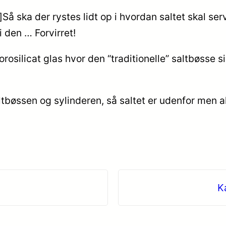
Så ska der rystes lidt op i hvordan saltet skal se
 den … Forvirret!
rosilicat glas hvor den “traditionelle” saltbøsse 
ltbøssen og sylinderen, så saltet er udenfor men al
K