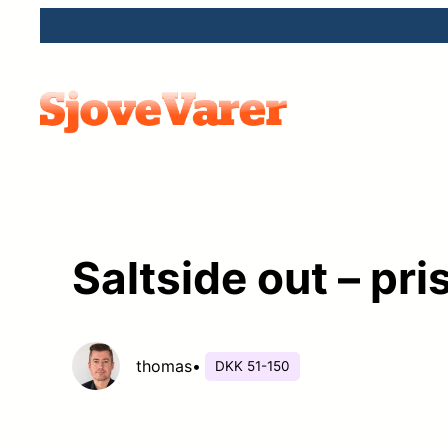
Spring
til
indhold
Saltside out – pri
thomas
•
DKK 51-150