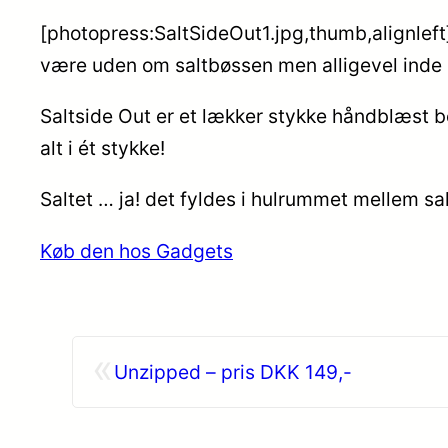
[photopress:SaltSideOut1.jpg,thumb,alignleft]
være uden om saltbøssen men alligevel inde i
Saltside Out er et lækker stykke håndblæst bo
alt i ét stykke!
Saltet … ja! det fyldes i hulrummet mellem sa
Køb den hos Gadgets
«
Unzipped – pris DKK 149,-