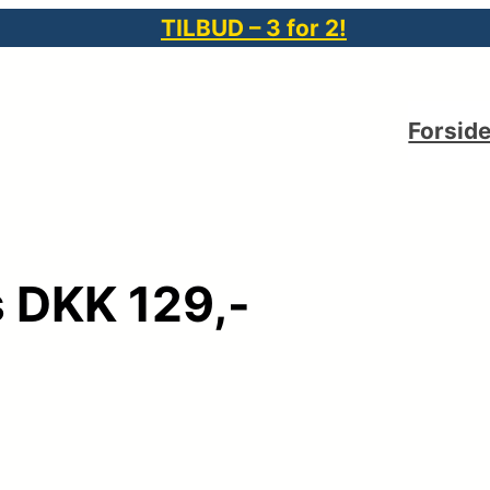
TILBUD – 3 for 2!
Forsid
s DKK 129,-